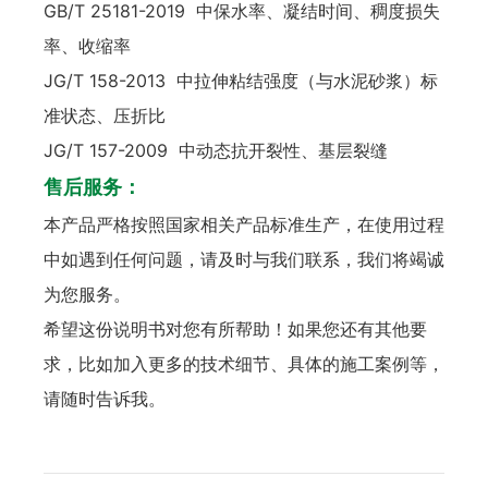
GB/T 25181-2019 中保水率、凝结时间、稠度损失
率、收缩率
JG/T 158-2013 中拉伸粘结强度（与水泥砂浆）标
准状态、压折比
JG/T 157-2009 中动态抗开裂性、基层裂缝
售后服务：
本产品严格按照国家相关产品标准生产，在使用过程
中如遇到任何问题，请及时与我们联系，我们将竭诚
为您服务。
希望这份说明书对您有所帮助！如果您还有其他要
求，比如加入更多的技术细节、具体的施工案例等，
请随时告诉我。