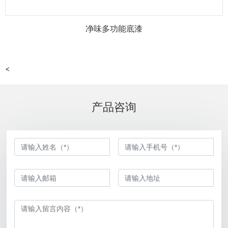
净味多功能底漆
<
产品咨询