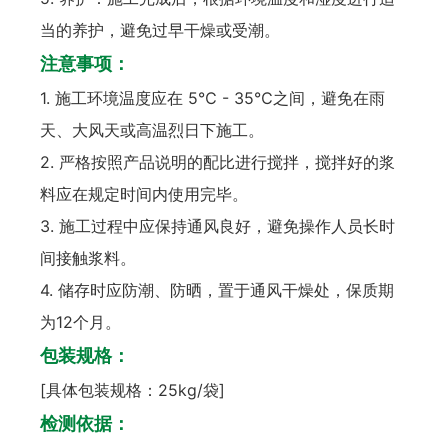
当的养护，避免过早干燥或受潮。
注意事项：
1. 施工环境温度应在 5℃ - 35℃之间，避免在雨
天、大风天或高温烈日下施工。
2. 严格按照产品说明的配比进行搅拌，搅拌好的浆
料应在规定时间内使用完毕。
3. 施工过程中应保持通风良好，避免操作人员长时
间接触浆料。
4. 储存时应防潮、防晒，置于通风干燥处，保质期
为12个月。
包装规格：
[具体包装规格：25kg/袋]
检测依据：