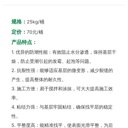
规格：
25kg/桶
定价：
70元/桶
产品特点：
1. 优异的防潮性能：有效阻止水分渗透，保持基层干
燥，防止受潮引起的发霉、起泡等问题。
2. 抗裂性强：能够适应基层的微变形，减少裂缝的
产生，提高整体的耐久性。
3. 施工方便：易于搅拌和涂抹，可大大提高施工效
率。
4. 粘结力强：与基层牢固粘结，确保找平层的稳定
性。
5. 平整度高：能精准找平，使表面光滑平整，为后