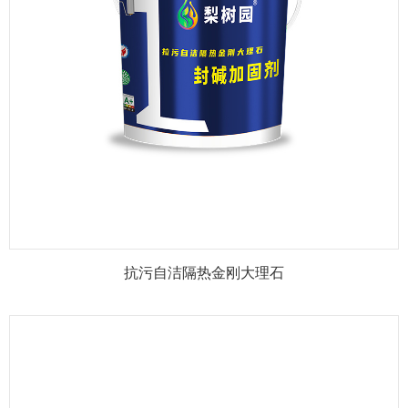
抗污自洁隔热金刚大理石