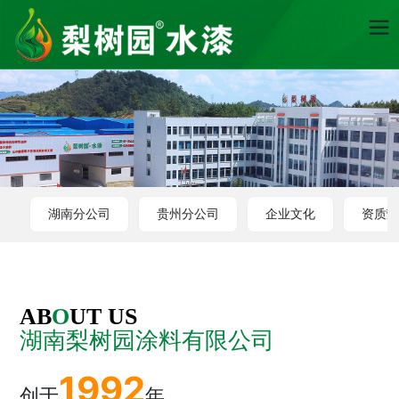
湖南分公司
贵州分公司
企业文化
资质
AB
O
UT US
湖南梨树园涂料有限公司
1992
创于
年