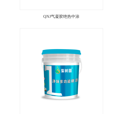
QNJ气凝胶绝热中涂