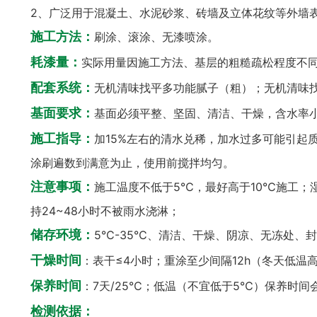
2、广泛用于混凝土、水泥砂浆、砖墙及立体花纹等外墙
施工方法：
刷涂、滚涂、无漆喷涂。
耗漆量：
实际用量因施工方法、基层的粗糙疏松程度不
配套系统：
无机清味找平多功能腻子（粗）；无机清味
基面要求：
基面必须平整、坚固、清洁、干燥，含水率小于
施工指导：
加15%左右的清水兑稀，加水过多可能引起
涂刷遍数到满意为止，使用前搅拌均匀。
注意事项：
施工温度不低于5℃，最好高于10℃施工；
持24~48小时不被雨水浇淋；
储存环境：
5℃-35℃、清洁、干燥、阴凉、无冻处、
干燥时间
：表干≤4小时；重涂至少间隔12h（冬天低温
保养时间
：7天/25℃；低温（不宜低于5℃）保养时间
检测依据：