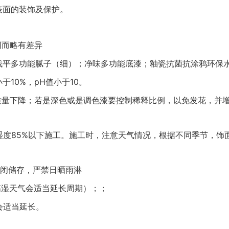
表面的装饰及保护。
同而略有差异
找平多功能腻子（细）；净味多功能底漆；釉瓷抗菌抗涂鸦环保
10%，pH值小于10。
质量下降；若是深色或是调色漆要控制稀释比例，以免发花，并
湿度85%以下施工。施工时，注意天气情况，根据不同季节，饰
封闭储存，严禁日晒雨淋
高湿天气会适当延长周期）；；
会适当延长。