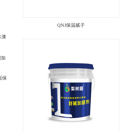
QNJ保温腻子
水漆
增加
面保