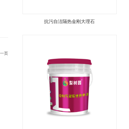
抗污自洁隔热金刚大理石
一页