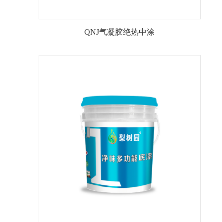
QNJ气凝胶绝热中涂