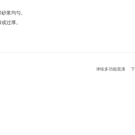
保砂浆均匀。
薄或过厚。
。
净味多功能底漆
下