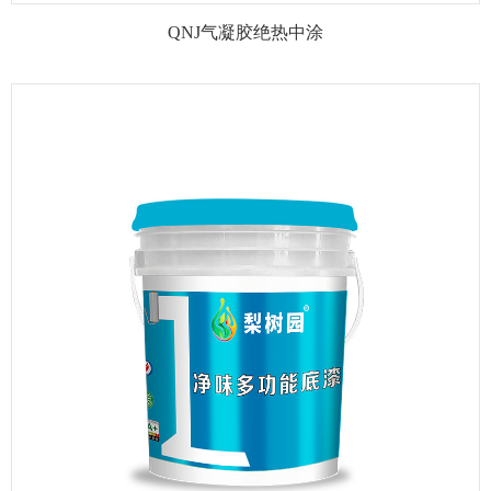
QNJ气凝胶绝热中涂