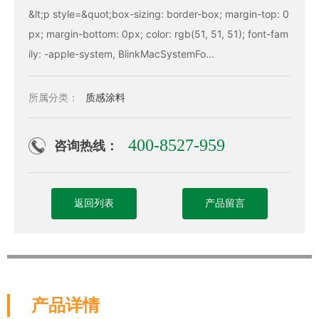
&lt;p style=&quot;box-sizing: border-box; margin-top: 0
px; margin-bottom: 0px; color: rgb(51, 51, 51); font-fam
ily: -apple-system, BlinkMacSystemFo...
所属分类：
质感涂料
400-8527-959
咨询热线：
返回列表
产品留言
产品详情