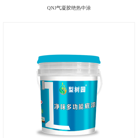
QNJ气凝胶绝热中涂