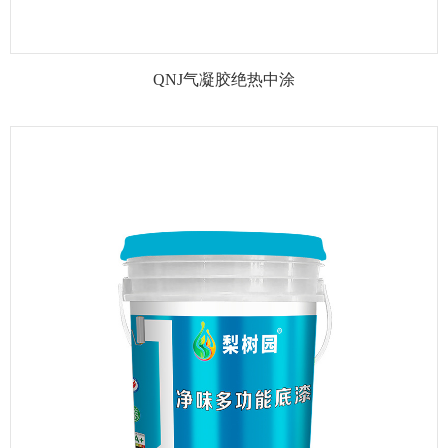
QNJ气凝胶绝热中涂